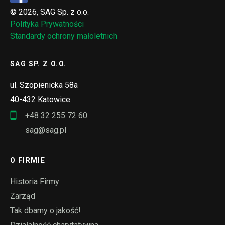
© 2026, SAG Sp. z o.o.
Polityka Prywatności
Standardy ochrony małoletnich
SAG SP. Z O.O.
ul. Szopienicka 58a
40-432 Katowice
+48 32 255 72 60
sag@sag.pl
O FIRMIE
Historia Firmy
Zarząd
Tak dbamy o jakość!