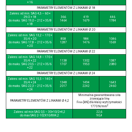
× 16
PARAMETRY ELEMENTÓW Z LINKAMI Ø 18
Zakres: od min. SAG 4,5 – 60 ×
29/2 × 18
366
419
446
do maks. SAG 19,0 – 212 × 35/8
1464
1679
1784
× 18
PARAMETRY ELEMENTÓW Z LINKAMI Ø 20
Zakres: od min. SAG 13,2 – 170 ×
35/4 × 20
858
984
1046
do maks. SAG 17,8 – 212 × 35/6
1287
1476
1569
× 20
PARAMETRY ELEMENTÓW Z LINKAMI Ø 22
Zakres: od min. SAG 14,8 – 170 ×
35/4 × 22
1138
1302
1387
do maks. SAG 20,5 – 212 × 35/6
1707
1953
2080
× 22
PARAMETRY ELEMENTÓW Z LINKAMI Ø 24
Zakres: od min. SAG 15,5 – 140 ×
35/4 × 24
1348
1494
1643
do maks. SAG 22,3 – 212 × 35/6
2017
2242
2460
× 24
Minimalna gwarantowana siła
zrywająca linę
PARAMETRY ELEMENTÓW Z LINKAMI Ø 4,2
F
[kN] dla klasy wytrzymałości
min
2
1770 N/mm
Zakres: od min SAG 0,5 – 30×10/2×4,2
22,6
do max SAG 2-102X10/8X4,2
90,4