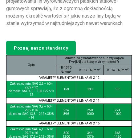
projektowania lin wyrównawczych płaskich stalowo-
gumowych sprawiają, że z ogromną dokładnością
możemy określić wartości sił, jakie nasze liny będą w
stanie wytrzymać w najtrudniejszych nawet warunkach.
Poznaj nasze standardy
Minimalna gwarantowana siła zrywająca
F
[kN] dla klasy wytrzymałości R
min
r
Opis
R
1370
r
2
2
R
1570 N/mm
R
1670 N/mm
r
r
2
N/mm
PARAMETRY ELEMENTÓW Z LINKAMI Ø 12
Zakres: od min. SAG 2,5 – 60 ×
22/2 × 12
158
183
193
do maks. SAG 4,0 – 105 × 22/2 ×
12
PARAMETRY ELEMENTÓW Z LINKAMI Ø 14
Zakres: od min. SAG 3,2 – 60 ×
29/2 × 14
224
250
274
do maks. SAG 13,5 – 212 × 35/8
896
1000
1000
× 14
PARAMETRY ELEMENTÓW Z LINKAMI Ø 16
Zakres: od min. SAG 4,1 – 60 ×
29/2 × 16
300
344
365
do maks. SAG 17,3 – 212 × 35/8
1200
1376
1460