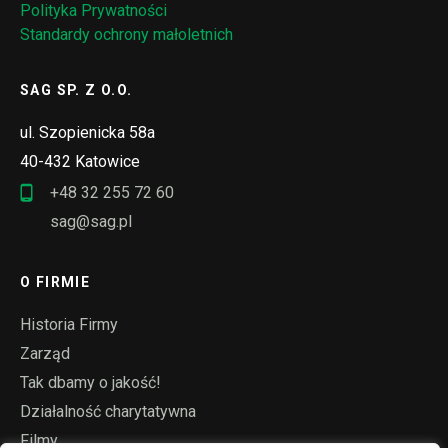
Polityka Prywatności
Standardy ochrony małoletnich
SAG SP. Z O.O.
ul. Szopienicka 58a
40-432 Katowice
+48 32 255 72 60
sag@sag.pl
O FIRMIE
Historia Firmy
Zarząd
Tak dbamy o jakość!
Działalność charytatywna
Filmy