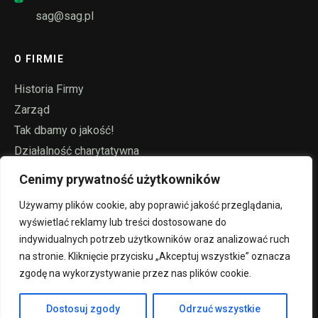
sag@sag.pl
O FIRMIE
Historia Firmy
Zarząd
Tak dbamy o jakość!
Działalność charytatywna
Filmy
Cenimy prywatność użytkowników
Używamy plików cookie, aby poprawić jakość przeglądania,
OFERTA
wyświetlać reklamy lub treści dostosowane do
indywidualnych potrzeb użytkowników oraz analizować ruch
Liny stalowo-gumowe
na stronie. Kliknięcie przycisku „Akceptuj wszystkie” oznacza
Krążniki
zgodę na wykorzystywanie przez nas plików cookie.
Konstrukcje
Dostosuj zgody
Odrzuć wszystkie