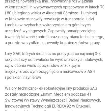
przez tą nowatorską linę. Innowacyjne rozwiązania
w konstrukcji lin wyrównawczych opracowane w latach 70
i 80 ubiegłego wieku w Akademii Górniczo- Hutniczej
w Krakowie stanowiły rewolucję w transporcie ludzi
i urobku w szybach z wykorzystaniem górniczych
urządzeń wyciągowych. Zapewniły ponadprzeciętną
trwałość, łatwość kontroli oraz oceny stanu technicznego,
a przede wszystkim zapewniły bezpieczeństwo pracy.
Liny SAG, których średni czas pracy jest co najmniej 3-4
razy dłuższy od trwałości lin wyrównawczych stalowych,
są w ocenie wielu specjalistów znaczącym
międzynarodowym osiągnięciem naukowców z AGH
i polskich inżynierów.
Walory techniczno- eksploatacyjne liny produkcji SAG
zostały nagrodzone Złotym Medalem podczas 41
Światowej Wystawy Wynalazczości, Badań Naukowych,
Innowacyjnych Technologii EUREKA’92 w Brukseli.