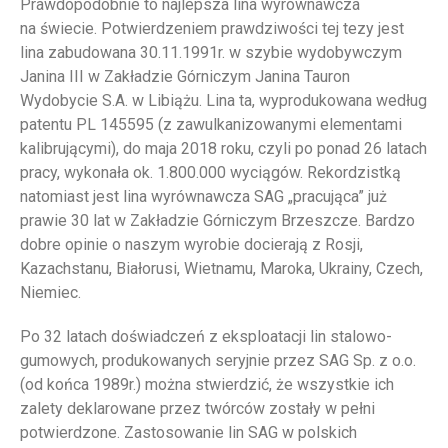
Prawdopodobnie to najlepsza lina wyrównawcza
na świecie. Potwierdzeniem prawdziwości tej tezy jest
lina zabudowana 30.11.1991r. w szybie wydobywczym
Janina III w Zakładzie Górniczym Janina Tauron
Wydobycie S.A. w Libiążu. Lina ta, wyprodukowana według
patentu PL 145595 (z zawulkanizowanymi elementami
kalibrującymi), do maja 2018 roku, czyli po ponad 26 latach
pracy, wykonała ok. 1.800.000 wyciągów. Rekordzistką
natomiast jest lina wyrównawcza SAG „pracująca” już
prawie 30 lat w Zakładzie Górniczym Brzeszcze. Bardzo
dobre opinie o naszym wyrobie docierają z Rosji,
Kazachstanu, Białorusi, Wietnamu, Maroka, Ukrainy, Czech,
Niemiec.
Po 32 latach doświadczeń z eksploatacji lin stalowo-
gumowych, produkowanych seryjnie przez SAG Sp. z o.o.
(od końca 1989r.) można stwierdzić, że wszystkie ich
zalety deklarowane przez twórców zostały w pełni
potwierdzone. Zastosowanie lin SAG w polskich