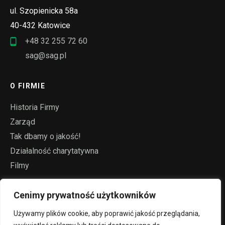
ul. Szopienicka 58a
40-432 Katowice
+48 32 255 72 60
sag@sag.pl
O FIRMIE
Historia Firmy
Zarząd
Tak dbamy o jakość!
Działalność charytatywna
Filmy
Cenimy prywatność użytkowników
OFERTA
Używamy plików cookie, aby poprawić jakość przeglądania,
Liny stalowo-gumowe