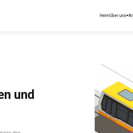
Heim
Uber uns
A
en und
fnisse des