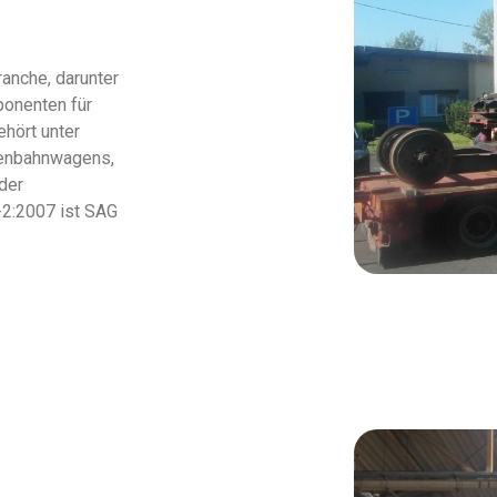
ranche, darunter
ponenten für
hört unter
aßenbahnwagens,
der
-2:2007 ist SAG