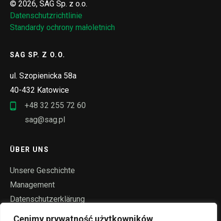
© 2026, SAG Sp. z o.o.
Datenschutzrichtlinie
Standardy ochrony małoletnich
SAG SP. Z O.O.
ul. Szopienicka 58a
40-432 Katowice
+48 32 255 72 60
sag@sag.pl
ÜBER UNS
Unsere Geschichte
Management
Datenschutzerklärung
Filme
Cenimy prywatność użytkowników