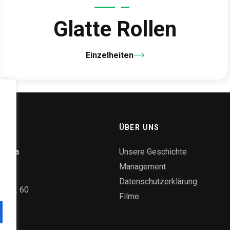
Glatte Rollen
Einzelheiten
O.
ÜBER UNS
ka 58a
Unsere Geschichte
a
ice
Management
Datenschutzerklärung
55 72 60
Filme
pl