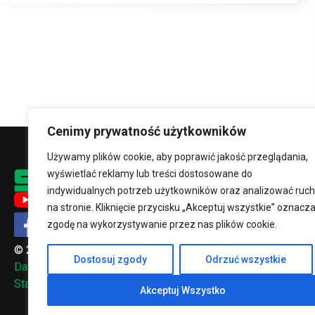
Cenimy prywatność użytkowników
Używamy plików cookie, aby poprawić jakość przeglądania,
wyświetlać reklamy lub treści dostosowane do
SAG SP. Z O.
indywidualnych potrzeb użytkowników oraz analizować ruch
ul. Szopienic
na stronie. Kliknięcie przycisku „Akceptuj wszystkie” oznacz
zgodę na wykorzystywanie przez nas plików cookie.
40-432 Katow
© 2026, SAG Sp. z o.o.
+48 32 2
Dostosuj zgody
Odrzuć wszystkie
Datenschutzrichtlinie
sag@sag.
Standardy ochrony małoletnich
Akceptuj Wszystko