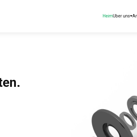
Heim
Uber uns
A
ten.